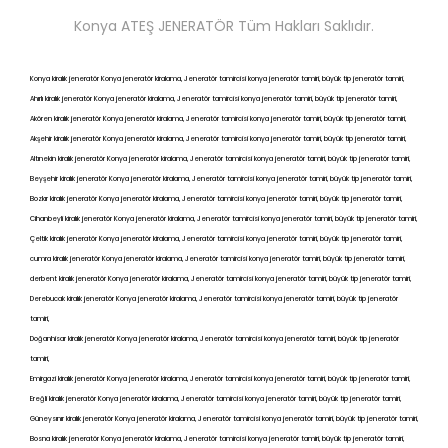
Konya ATEŞ JENERATÖR Tüm Hakları Saklıdır.
Konya kiralık jeneratör Konya jeneratör kiralama, Jeneratör tamircisi konya jeneratör tamiri, büyük tip jeneratör tamiri,
Ahırlı kiralık jeneratör Konya jeneratör kiralama, Jeneratör tamircisi konya jeneratör tamiri, büyük tip jeneratör tamiri,
Akören kiralık jeneratör Konya jeneratör kiralama, Jeneratör tamircisi konya jeneratör tamiri, büyük tip jeneratör tamiri,
Akşehir kiralık jeneratör Konya jeneratör kiralama, Jeneratör tamircisi konya jeneratör tamiri, büyük tip jeneratör tamiri,
Altınekin kiralık jeneratör Konya jeneratör kiralama, Jeneratör tamircisi konya jeneratör tamiri, büyük tip jeneratör tamiri,
Beyşehir kiralık jeneratör Konya jeneratör kiralama, Jeneratör tamircisi konya jeneratör tamiri, büyük tip jeneratör tamiri,
Bozkır kiralık jeneratör Konya jeneratör kiralama, Jeneratör tamircisi konya jeneratör tamiri, büyük tip jeneratör tamiri,
Cihanbeyli kiralık jeneratör Konya jeneratör kiralama, Jeneratör tamircisi konya jeneratör tamiri, büyük tip jeneratör tamiri,
Çeltik kiralık jeneratör Konya jeneratör kiralama, Jeneratör tamircisi konya jeneratör tamiri, büyük tip jeneratör tamiri,
cumra kiralık jeneratör Konya jeneratör kiralama, Jeneratör tamircisi konya jeneratör tamiri, büyük tip jeneratör tamiri,
derbent kiralık jeneratör Konya jeneratör kiralama, Jeneratör tamircisi konya jeneratör tamiri, büyük tip jeneratör tamiri,
Derebucak kiralık jeneratör Konya jeneratör kiralama, Jeneratör tamircisi konya jeneratör tamiri, büyük tip jeneratör
tamiri,
Doğanhisar kiralık jeneratör Konya jeneratör kiralama, Jeneratör tamircisi konya jeneratör tamiri, büyük tip jeneratör
tamiri,
Emirgazi kiralık jeneratör Konya jeneratör kiralama, Jeneratör tamircisi konya jeneratör tamiri, büyük tip jeneratör tamiri,
Ereğli kiralık jeneratör Konya jeneratör kiralama, Jeneratör tamircisi konya jeneratör tamiri, büyük tip jeneratör tamiri,
Güneysınır kiralık jeneratör Konya jeneratör kiralama, Jeneratör tamircisi konya jeneratör tamiri, büyük tip jeneratör tamiri,
Bosna kiralık jeneratör Konya jeneratör kiralama, Jeneratör tamircisi konya jeneratör tamiri, büyük tip jeneratör tamiri,