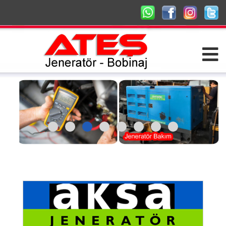
‹
›
.