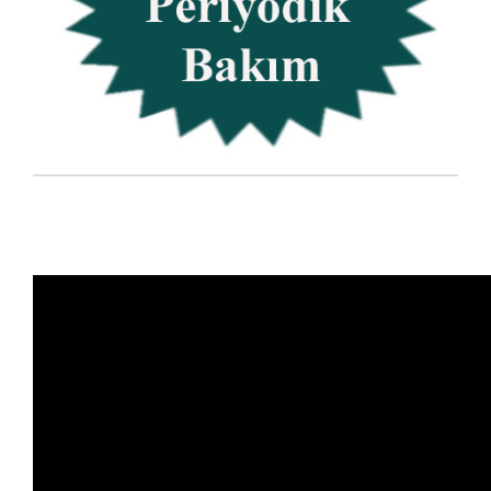
Jenaratör tamiri, Konya Jeneratör tamiri, kiralık jeneratör, ikinci el jeneratör satışı