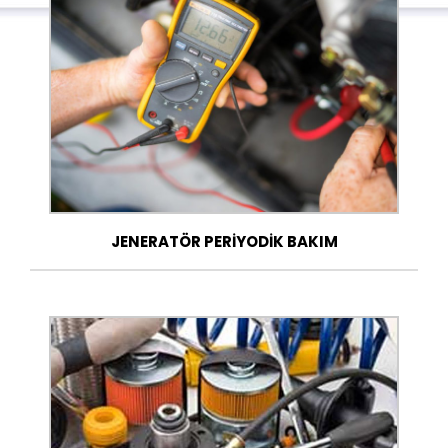
JENERATÖR PERİYODİK BAKIM